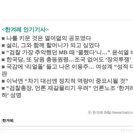
<한겨레 인기기사>
■
나를 키운 것은 열여덟의 공포였다
■
설리, 그와 함께 할머니가 되고 싶었다
■
“검찰 가장 추악했던 MB 때 ‘쿨했다’니…” 윤석열
■
한국당, 또 당원 총동원령…조국 없어도 ‘장외투쟁’
■
국감에 ‘리얼돌’ 들고 나온 이용주… 여성계 “성적 
판
■
이낙연 “차기 대선엔 정치적 역량이 중요시될 것”
■
“검찰총장, 언론 재갈물리기 우려” 언론노조 ‘한겨
하’ 성명
ⓒ 한겨레 (
http://www.hani.c
[
한겨레
]