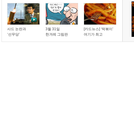
사드 논란과
3월 31일
[카드뉴스] ‘떡볶이’
‘선무당’
한겨레 그림판
여기가 최고