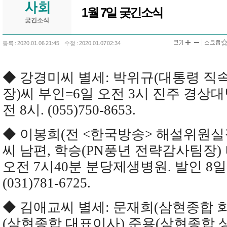
1월 7일 궂긴소식
궂긴소식
등록 : 2020.01.06 21:45
수정 : 2020.01.07 02:34
◆ 강경미씨 별세: 박위규(대통령 직
장)씨 부인=6일 오전 3시 진주 경상대
전 8시. (055)750-8653.
◆ 이봉희(전 <한국방송> 해설위원실
씨 남편, 학승(PN풍년 전략감사팀장)
오전 7시40분 분당제생병원. 발인 8일 
(031)781-6725.
◆ 김애교씨 별세: 문재희(삼현종합 회
(삼현종합 대표이사) 준용(삼현종합 상