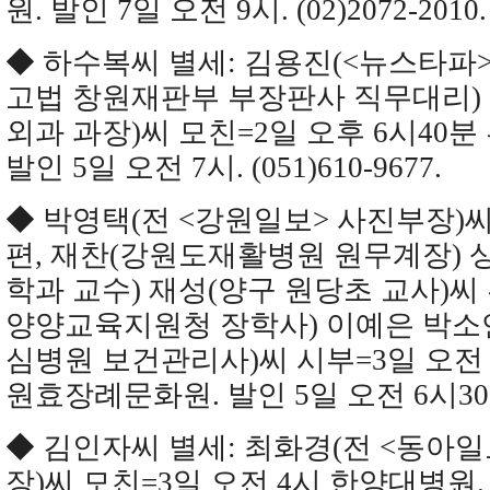
원. 발인 7일 오전 9시. (02)2072-2010.
◆ 하수복씨 별세: 김용진(<뉴스타파>
고법 창원재판부 부장판사 직무대리)
외과 과장)씨 모친=2일 오후 6시40
발인 5일 오전 7시. (051)610-9677.
◆ 박영택(전 <강원일보> 사진부장)씨
편, 재찬(강원도재활병원 원무계장) 
학과 교수) 재성(양구 원당초 교사)씨
양양교육지원청 장학사) 이예은 박소
심병원 보건관리사)씨 시부=3일 오전 
원효장례문화원. 발인 5일 오전 6시30분. (
◆ 김인자씨 별세: 최화경(전 <동아
장)씨 모친=3일 오전 4시 한양대병원. 