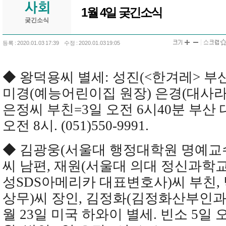
1월 4일 궂긴소식
궂긴소식
등록 : 2020.01.03 17:39
수정 : 2020.01.03 19:05
◆ 왕덕용씨 별세: 성진(<한겨레> 
미경(예능어린이집 원장) 은경(대사
은정씨 부친=3일 오전 6시40분 부산 
오전 8시. (051)550-9991.
◆ 김광웅(서울대 행정대학원 명예교수
씨 남편, 재원(서울대 의대 정신과학교
성SDS아메리카 대표변호사)씨 부친,
상무)씨 장인, 김정화(김정화산부인과 
월 23일 미국 하와이 별세. 빈소 5일