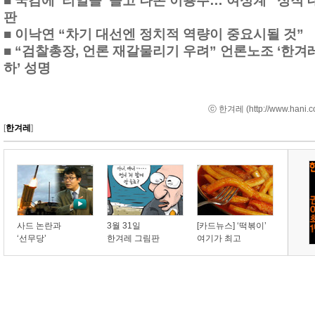
■
국감에 ‘리얼돌’ 들고 나온 이용주… 여성계 “성적 
판
■
이낙연 “차기 대선엔 정치적 역량이 중요시될 것”
■
“검찰총장, 언론 재갈물리기 우려” 언론노조 ‘한겨
하’ 성명
ⓒ 한겨레 (
http://www.hani.c
[
한겨레
]
사드 논란과
3월 31일
[카드뉴스] ‘떡볶이’
‘선무당’
한겨레 그림판
여기가 최고