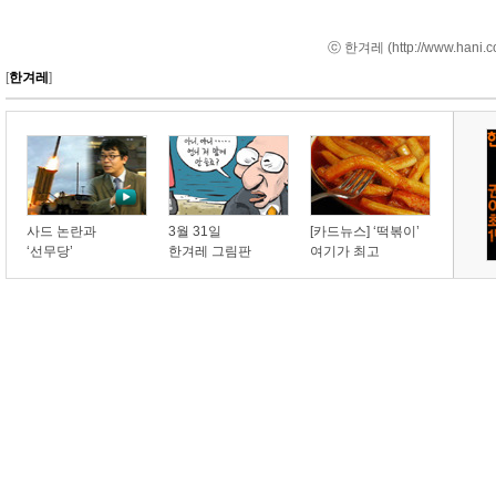
ⓒ 한겨레 (
http://www.hani.c
[
한겨레
]
사드 논란과
3월 31일
[카드뉴스] ‘떡볶이’
‘선무당’
한겨레 그림판
여기가 최고