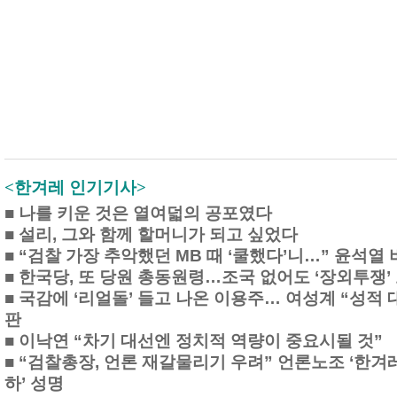
<한겨레 인기기사>
■
나를 키운 것은 열여덟의 공포였다
■
설리, 그와 함께 할머니가 되고 싶었다
■
“검찰 가장 추악했던 MB 때 ‘쿨했다’니…” 윤석열
■
한국당, 또 당원 총동원령…조국 없어도 ‘장외투쟁’
■
국감에 ‘리얼돌’ 들고 나온 이용주… 여성계 “성적 
판
■
이낙연 “차기 대선엔 정치적 역량이 중요시될 것”
■
“검찰총장, 언론 재갈물리기 우려” 언론노조 ‘한겨
하’ 성명