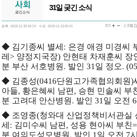
31일 궂긴 소식
궂긴소식
등록 : 2019.12.30 18:13
수정 : 2019.12.31 03:41
◆ 김기종씨 별세: 은경 애경 미경씨 
레> 양정지국장) 안현태 차재훈씨 장인=
분 부산 서호병원. 발인 31일 정오. (051
◆ 김종성(0416단원고가족협의회원)
아들, 황은혜씨 남편, 승현 민솔씨 부친
분 고려대 안산병원. 발인 31일 오전 6시. 
◆ 조영종(청와대 산업정책비서관실 
세: 김미수씨 남편, 성용 현아씨 부친=2
분 여의도성모병원. 발인 1일 오전 7시. (0