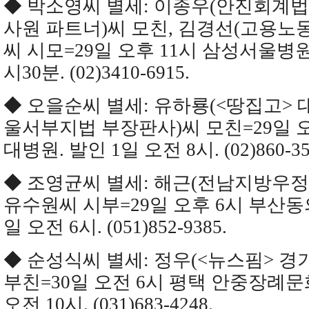
◆ 박소영씨 별세: 이종우(안진회계
사원 파트너)씨 모친, 김경선(고용노
씨 시모=29일 오후 11시 삼성서울병원.
시30분. (02)3410-6915.
◆ 오을순씨 별세: 유하룡(<땅집고> 
울서부지법 부장판사)씨 모친=29일 오
대병원. 발인 1일 오전 8시. (02)860-35
◆ 조영균씨 별세: 해근(전남지방우정
유수원씨 시부=29일 오후 6시 부산동
일 오전 6시. (051)852-9385.
◆ 순성식씨 별세: 정우(<뉴스핌> 
부친=30일 오전 6시 평택 안중장례문
오전 10시. (031)683-4248.